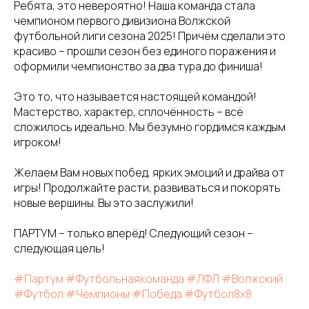
Ребята, это невероятно! Наша команда стала
чемпионом первого дивизиона Волжской
футбольной лиги сезона 2025! Причём сделали это
красиво – прошли сезон без единого поражения и
оформили чемпионство за два тура до финиша!
Это то, что называется настоящей командой!
Мастерство, характер, сплочённость – всё
сложилось идеально. Мы безумно гордимся каждым
игроком!
Желаем Вам новых побед, ярких эмоций и драйва от
игры! Продолжайте расти, развиваться и покорять
новые вершины. Вы это заслужили!
ПАРТУМ – только вперёд! Следующий сезон –
следующая цель!
#Партум
#Футбольнаякоманда
#ЛФЛ
#Волжский
#Футбол
#Чемпионы
#Победа
#Футбол8х8