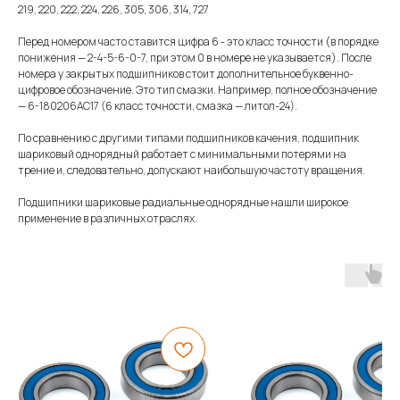
219, 220, 222, 224, 226, 305, 306, 314, 727
Перед номером часто ставится цифра 6 - это класс точности (в порядке
понижения — 2-4-5-6-0-7, при этом 0 в номере не указывается). После
номера у закрытых подшипников стоит дополнительное буквенно-
цифровое обозначение. Это тип смазки. Например, полное обозначение
— 6-180206АС17 (6 класс точности, смазка — литол-24).
По сравнению с другими типами подшипников качения, подшипник
шариковый однорядный работает с минимальными потерями на
трение и, следовательно, допускают наибольшую частоту вращения.
Подшипники шариковые радиальные однорядные нашли широкое
применение в различных отраслях.