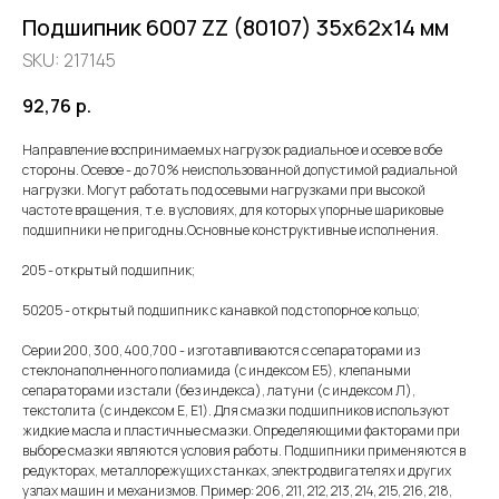
Подшипник 6007 ZZ (80107) 35х62х14 мм
SKU:
217145
92,76
р.
Направление воспринимаемых нагрузок радиальное и осевое в обе
стороны. Осевое - до 70% неиспользованной допустимой радиальной
нагрузки. Могут работать под осевыми нагрузками при высокой
частоте вращения, т.е. в условиях, для которых упорные шариковые
подшипники не пригодны.Основные конструктивные исполнения.
205 - открытый подшипник;
50205 - открытый подшипник с канавкой под стопорное кольцо;
Серии 200, 300, 400,700 - изготавливаются с сепараторами из
стеклонаполненного полиамида (с индексом Е5), клепаными
сепараторами из стали (без индекса), латуни (с индексом Л),
текстолита (с индексом Е, Е1). Для смазки подшипников используют
жидкие масла и пластичные смазки. Определяющими факторами при
выборе смазки являются условия работы. Подшипники применяются в
редукторах, металлорежущих станках, электродвигателях и других
узлах машин и механизмов. Пример: 206, 211, 212, 213, 214, 215, 216, 218,