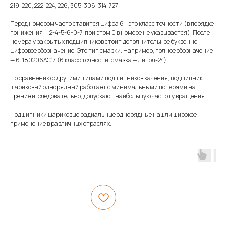
219, 220, 222, 224, 226, 305, 306, 314, 727
Перед номером часто ставится цифра 6 - это класс точности (в порядке
понижения — 2-4-5-6-0-7, при этом 0 в номере не указывается). После
номера у закрытых подшипников стоит дополнительное буквенно-
цифровое обозначение. Это тип смазки. Например, полное обозначение
— 6-180206АС17 (6 класс точности, смазка — литол-24).
По сравнению с другими типами подшипников качения, подшипник
шариковый однорядный работает с минимальными потерями на
трение и, следовательно, допускают наибольшую частоту вращения.
Подшипники шариковые радиальные однорядные нашли широкое
применение в различных отраслях.