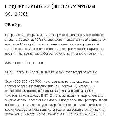
Подшипник 607 ZZ (80017) 7х19х6 мм
SKU:
217005
26,42
р.
Направление воспринимаемых нагрузок радиальное и осевое в обе
стороны. Осевое - до 70% неиспользованной допустимой радиальной
нагрузки. Могут работать под осевыми нагрузками при высокой
частоте вращения, т.е. в условиях, для которых упорные шариковые
подшипники не пригодны.Основные конструктивные исполнения.
205 - открытый подшипник;
50205 - открытый подшипник с канавкой под стопорное кольцо;
Серии 200, 300, 400,700 - изготавливаются с сепараторами из
стеклонаполненного полиамида (с индексом Е5), клепаными
сепараторами из стали (без индекса), латуни (с индексом Л),
текстолита (с индексом Е, Е1). Для смазки подшипников используют
жидкие масла и пластичные смазки. Определяющими факторами при
выборе смазки являются условия работы. Подшипники применяются в
редукторах, металлорежущих станках, электродвигателях и других
узлах машин и механизмов. Пример: 206, 211, 212, 213, 214, 215, 216, 218,