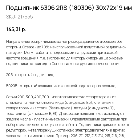
Подшипник 6306 2RS (180306) 30х72х19 мм
SKU:
217555
145,31
р.
Направление воспринимаемых нагрузок радиальное и осевое в обе
стороны. Осевое - до 70% неиспользованной допустимой радиальной
нагрузки. Могут работать под осевыми нагрузками при высокой
частоте вращения, т.е. в условиях, для которых упорные шариковые
подшипники не пригодны.Основные конструктивные исполнения.
205 - открытый подшипник;
50205 - открытый подшипник с канавкой под стопорное кольцо;
Серии 200, 300, 400,700 - изготавливаются с сепараторами из
стеклонаполненного полиамида (с индексом Е5), клепаными
сепараторами из стали (без индекса), латуни (с индексом Л),
текстолита (с индексом Е, Е1). Для смазки подшипников используют
жидкие масла и пластичные смазки. Определяющими факторами при
выборе смазки являются условия работы. Подшипники применяются в
редукторах, металлорежущих станках, электродвигателях и других
узлах машин и механизмов. Пример: 206, 211, 212, 213, 214, 215, 216, 218,