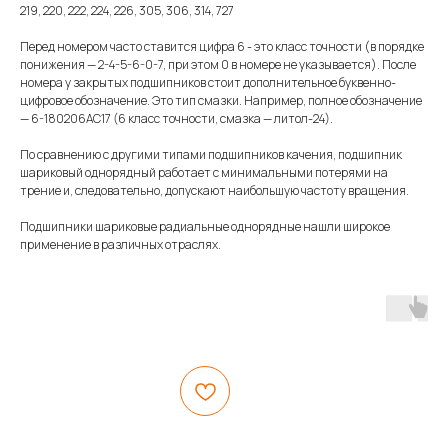
219, 220, 222, 224, 226, 305, 306, 314, 727
Перед номером часто ставится цифра 6 - это класс точности (в порядке
понижения — 2-4-5-6-0-7, при этом 0 в номере не указывается). После
номера у закрытых подшипников стоит дополнительное буквенно-
цифровое обозначение. Это тип смазки. Например, полное обозначение
— 6-180206АС17 (6 класс точности, смазка — литол-24).
По сравнению с другими типами подшипников качения, подшипник
шариковый однорядный работает с минимальными потерями на
трение и, следовательно, допускают наибольшую частоту вращения.
Подшипники шариковые радиальные однорядные нашли широкое
применение в различных отраслях.